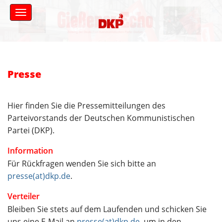
S
M
k
a
i
i
n
p
Gießener Echo
m
t
e
o
n
c
Presse
u
o
n
t
Hier finden Sie die Pressemitteilungen des
e
Parteivorstands der Deutschen Kommunistischen
n
Partei (DKP).
t
Information
Für Rückfragen wenden Sie sich bitte an
presse(at)dkp.de
.
Verteiler
Bleiben Sie stets auf dem Laufenden und schicken Sie
uns eine E-Mail an
presse(at)dkp.de
, um in den