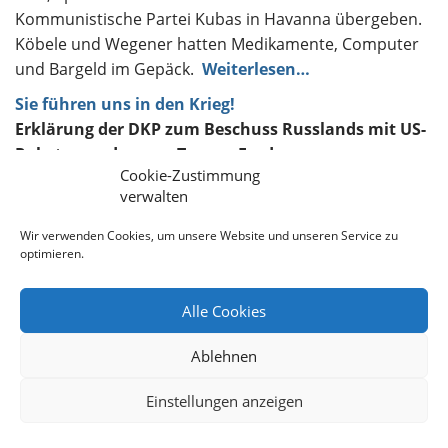
Kommunistische Partei Kubas in Havanna übergeben.
Köbele und Wegener hatten Medikamente, Computer
und Bargeld im Gepäck.
Weiterlesen…
Sie führen uns in den Krieg!
Erklärung der DKP zum Beschuss Russlands mit US-
Raketen und neuen Taurus-Forderungen
Cookie-Zustimmung
Biden, CDU, Grüne, FDP: „Dritter Weltkrieg – wir
verwalten
probieren es aus.“ Das ist offensichtlich die
Wir verwenden Cookies, um unsere Website und unseren Service zu
Herangehensweise. Die Eskalation wird weiter und
optimieren.
weiter vorangetrieben. Erst erfolgte die Freigabe für
den Beschuss Russlands mit US-Raketen durch den
Alle Cookies
eben abgewählten US-Präsidenten Joseph Biden. Dann
stimmte eine Koalition von CDU und Grün-Gelben
Ablehnen
Ampelresten sofort den Chor an, dass nun auch
deutsche Taurus-Marschflugkörper an die Ukraine
Einstellungen anzeigen
geliefert werden müssen, um damit russisches
Staatsgebiet zu beschießen.
Weiterlesen…