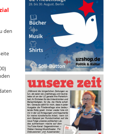
zial
zu den
eite
00)
inden
idaten