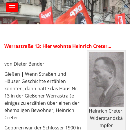
S
M
k
a
i
i
n
p
m
t
e
o
n
c
u
Werrastraße 13: Hier wohnte Heinrich Creter…
o
n
t
von Dieter Bender
e
n
Gießen | Wenn Straßen und
t
Häuser Geschichte erzählen
könnten, dann hätte das Haus Nr.
13 in der Gießener Werrastraße
einiges zu erzählen über einen der
ehemaligen Bewohner, Heinrich
Heinrich Creter,
Creter.
Widerstandskä
mpfe
r
Geboren war der Schlosser 1900 in